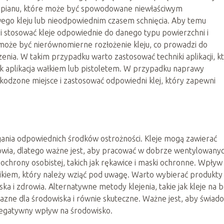
yropianu, które może być spowodowane niewłaściwym
ego kleju lub nieodpowiednim czasem schnięcia. Aby temu
 i stosować kleje odpowiednie do danego typu powierzchni i
że być nierównomierne rozłożenie kleju, co prowadzi do
zenia. W takim przypadku warto zastosować techniki aplikacji, k
ak aplikacja wałkiem lub pistoletem. W przypadku naprawy
zkodzone miejsce i zastosować odpowiedni klej, który zapewni
gania odpowiednich środków ostrożności. Kleje mogą zawierać
rowia, dlatego ważne jest, aby pracować w dobrze wentylowany
chrony osobistej, takich jak rękawice i maski ochronne. Wpływ
nikiem, który należy wziąć pod uwagę. Warto wybierać produkty
ka i zdrowia. Alternatywne metody klejenia, takie jak kleje na b
jazne dla środowiska i równie skuteczne. Ważne jest, aby świad
 negatywny wpływ na środowisko.