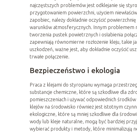
najczęstszych problemów jest odklejanie się st
przygotowaniem powierzchni, użyciem niewłaściw
zapobiec, należy dokładnie oczyścić powierzchnię
warunków atmosferycznych. Innym problemem mo
tworzenia pustek powietrznych i osłabienia połąc
zapewniają równomierne rozłożenie kleju, takie j
uszkodzeń, ważne jest, aby dokładnie oczyścić us
trwałe połączenie.
Bezpieczeństwo i ekologia
Praca z klejami do styropianu wymaga przestrze
substancje chemiczne, które są szkodliwe dla zd
pomieszczeniach i używać odpowiednich środków o
klejów na środowisko również jest istotnym czyn
ekologiczne, które są mniej szkodliwe dla środowis
wody lub kleje naturalne, mogą być bardziej przy
wybierać produkty i metody, które minimalizują