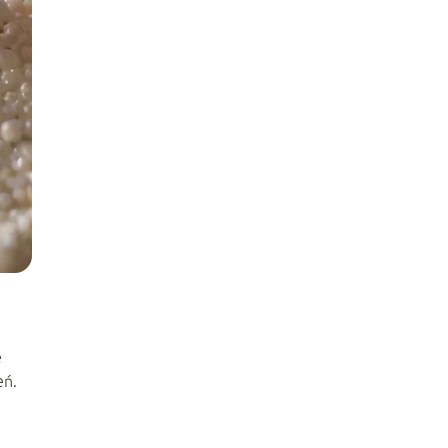
e
eń.