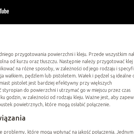
niego przygotowania powierzchni i kleju. Przede wszystkim na
 wolna od kurzu oraz tłuszczu. Następnie należy przygotować klej
ikować na różne sposoby, w zależności od jego rodzaju i specyfi
cja wałkiem, pędzlem lub pistoletem. Wałek i pędzel są idealne 
miast pistolet jest bardziej efektywny przy większych
ąć styropian do powierzchni i utrzymać go w miejscu przez czas
lku godzin, w zależności od rodzaju kleju. Ważne jest, aby zapew
pustek powietrznych, które mogą osłabić połączenie.
wiązania
ne problemy, które mogą wpłynąć na jakość połączenia. Jednym