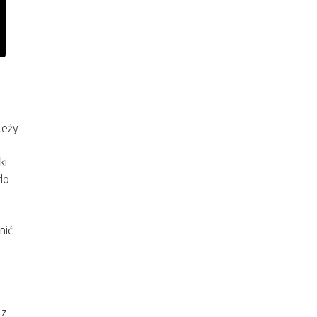
leży
ki
do
nić
 z