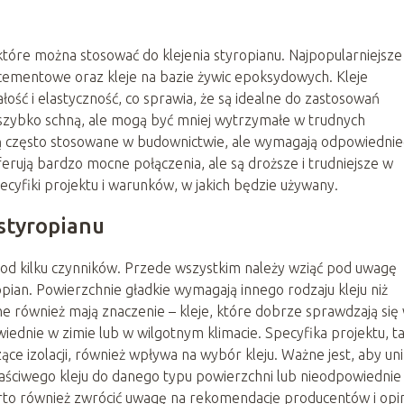
które można stosować do klejenia styropianu. Najpopularniejsze
e cementowe oraz kleje na bazie żywic epoksydowych. Kleje
ość i elastyczność, co sprawia, że są idealne do zastosowań
i szybko schną, ale mogą być mniej wytrzymałe w trudnych
 często stosowane w budownictwie, ale wymagają odpowiedni
rują bardzo mocne połączenia, ale są droższe i trudniejsze w
ecyfiki projektu i warunków, w jakich będzie używany.
styropianu
od kilku czynników. Przede wszystkim należy wziąć pod uwagę
opian. Powierzchnie gładkie wymagają innego rodzaju kleju niż
 również mają znaczenie – kleje, które dobrze sprawdzają się
iednie w zimie lub w wilgotnym klimacie. Specyfika projektu, ta
ce izolacji, również wpływa na wybór kleju. Ważne jest, aby un
łaściwego kleju do danego typu powierzchni lub nieodpowiednie
to również zwrócić uwagę na rekomendacje producentów i opi