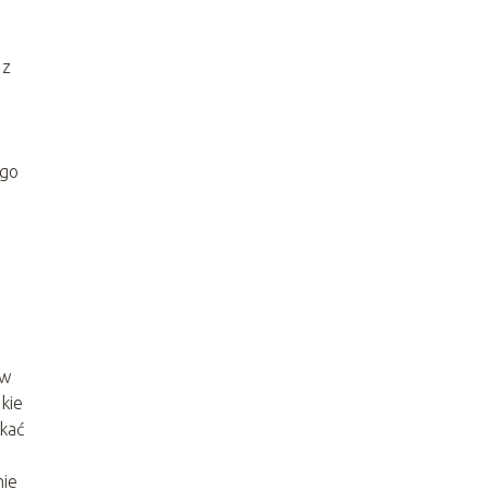
 z
ego
 w
kie
ikać
nie