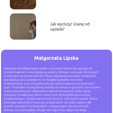
Jak wyciszyć ścianę od
sąsiada?
Malgorzata Lipska
Nazywam się Małgorzata Lipska i od ponad ośmiu lat zajmuję się
projektowaniem oraz stylizacją wnętrz, śledząc ewolucję domowych
przestrzeni na przestrzeni lat. Moje doświadczenie jako redaktorki
specjalistycznej pozwala mi na dogłębną analizę trendów
wnętrzarskich oraz ich praktycznego zastosowania w codziennym
życiu. Posiadam szczegółową wiedzę na temat ergonomii, teorii barw
oraz nowoczesnych materiałów wykończeniowych, które łączą
estetykę z trwałością. Moim celem jest demistyfikacja procesu
projektowego i dostarczanie konkretnych, rzetelnych porad, które
pomogą czytelnikom tworzyć przestrzenie nie tylko piękne, ale
przede wszystkim funkcjonalne i dopasowane do ich potrzeb.
Wierzę, że przemyślany design ma ogromny wpływ na nasze