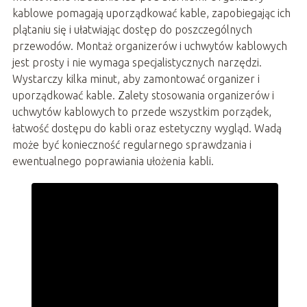
kablowe pomagają uporządkować kable, zapobiegając ich
plątaniu się i ułatwiając dostęp do poszczególnych
przewodów. Montaż organizerów i uchwytów kablowych
jest prosty i nie wymaga specjalistycznych narzędzi.
Wystarczy kilka minut, aby zamontować organizer i
uporządkować kable. Zalety stosowania organizerów i
uchwytów kablowych to przede wszystkim porządek,
łatwość dostępu do kabli oraz estetyczny wygląd. Wadą
może być konieczność regularnego sprawdzania i
ewentualnego poprawiania ułożenia kabli.