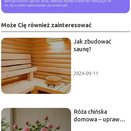
samopoczucie i jakość życia, dlatego każda przestrzeń zasługuje na
to, by w pełni wykorzystać jej potencjał.
Może Cię również zainteresować
Jak zbudować
saunę?
2024-09-11
Róża chińska
domowa – uprawa i
pielęgnacja