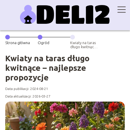
Strona główna
Ogród
Kwiaty na taras
długo kwitnące
– najlepsze
propozycje
Kwiaty na taras długo
kwitnące – najlepsze
propozycje
Data publikacji: 2024-08-21
Data aktualizacji: 2026-03-27