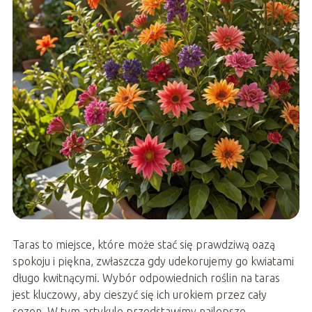
Taras to miejsce, które może stać się prawdziwą oazą
spokoju i piękna, zwłaszcza gdy udekorujemy go kwiatami
długo kwitnącymi. Wybór odpowiednich roślin na taras
jest kluczowy, aby cieszyć się ich urokiem przez cały
sezon. W tym artykule przedstawimy najlepsze