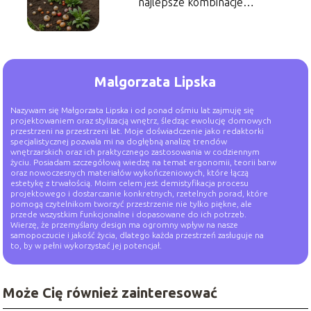
najlepsze kombinacje
roślinne
Malgorzata Lipska
Nazywam się Małgorzata Lipska i od ponad ośmiu lat zajmuję się
projektowaniem oraz stylizacją wnętrz, śledząc ewolucję domowych
przestrzeni na przestrzeni lat. Moje doświadczenie jako redaktorki
specjalistycznej pozwala mi na dogłębną analizę trendów
wnętrzarskich oraz ich praktycznego zastosowania w codziennym
życiu. Posiadam szczegółową wiedzę na temat ergonomii, teorii barw
oraz nowoczesnych materiałów wykończeniowych, które łączą
estetykę z trwałością. Moim celem jest demistyfikacja procesu
projektowego i dostarczanie konkretnych, rzetelnych porad, które
pomogą czytelnikom tworzyć przestrzenie nie tylko piękne, ale
przede wszystkim funkcjonalne i dopasowane do ich potrzeb.
Wierzę, że przemyślany design ma ogromny wpływ na nasze
samopoczucie i jakość życia, dlatego każda przestrzeń zasługuje na
to, by w pełni wykorzystać jej potencjał.
Może Cię również zainteresować