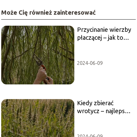
Może Cię również zainteresować
Przycinanie wierzby
płaczącej – jak to
zrobić prawidłowo?
2024-06-09
Kiedy zbierać
wrotycz – najlepszy
czas na zbiory
2024-06-09