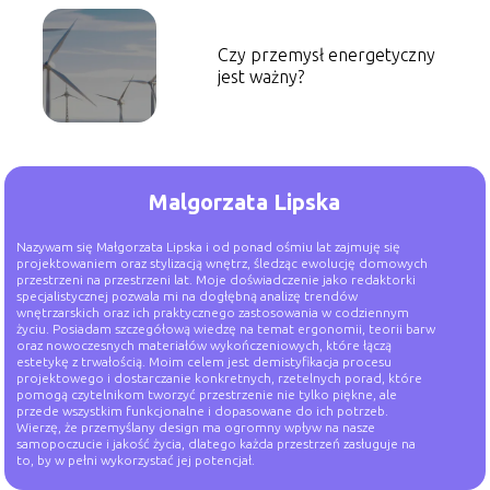
Czy przemysł energetyczny
jest ważny?
Malgorzata Lipska
Nazywam się Małgorzata Lipska i od ponad ośmiu lat zajmuję się
projektowaniem oraz stylizacją wnętrz, śledząc ewolucję domowych
przestrzeni na przestrzeni lat. Moje doświadczenie jako redaktorki
specjalistycznej pozwala mi na dogłębną analizę trendów
wnętrzarskich oraz ich praktycznego zastosowania w codziennym
życiu. Posiadam szczegółową wiedzę na temat ergonomii, teorii barw
oraz nowoczesnych materiałów wykończeniowych, które łączą
estetykę z trwałością. Moim celem jest demistyfikacja procesu
projektowego i dostarczanie konkretnych, rzetelnych porad, które
pomogą czytelnikom tworzyć przestrzenie nie tylko piękne, ale
przede wszystkim funkcjonalne i dopasowane do ich potrzeb.
Wierzę, że przemyślany design ma ogromny wpływ na nasze
samopoczucie i jakość życia, dlatego każda przestrzeń zasługuje na
to, by w pełni wykorzystać jej potencjał.