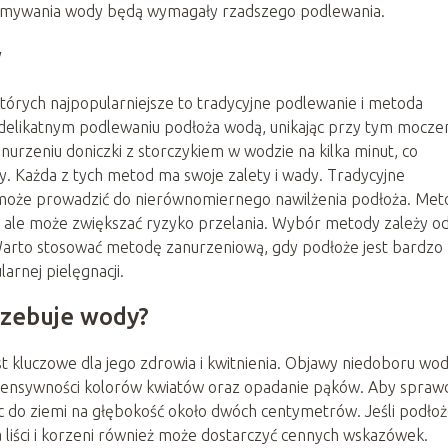
rzymywania wody będą wymagały rzadszego podlewania.
w
tórych najpopularniejsze to tradycyjne podlewanie i metoda
delikatnym podlewaniu podłoża wodą, unikając przy tym mocze
nurzeniu doniczki z storczykiem w wodzie na kilka minut, co
. Każda z tych metod ma swoje zalety i wady. Tradycyjne
e może prowadzić do nierównomiernego nawilżenia podłoża. Met
ale może zwiększać ryzyko przelania. Wybór metody zależy o
Warto stosować metodę zanurzeniową, gdy podłoże jest bardzo
arnej pielęgnacji.
rzebuje wody?
t kluczowe dla jego zdrowia i kwitnienia. Objawy niedoboru wo
intensywności kolorów kwiatów oraz opadanie pąków. Aby spraw
ec do ziemi na głębokość około dwóch centymetrów. Jeśli podło
 liści i korzeni również może dostarczyć cennych wskazówek.