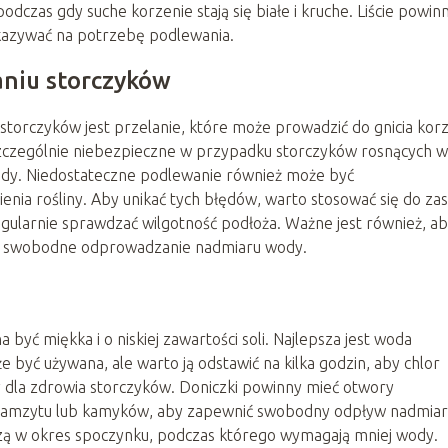
odczas gdy suche korzenie stają się białe i kruche. Liście powin
skazywać na potrzebę podlewania.
aniu storczyków
torczyków jest przelanie, które może prowadzić do gnicia korze
zczególnie niebezpieczne w przypadku storczyków rosnących w
ody. Niedostateczne podlewanie również może być
enia rośliny. Aby unikać tych błędów, warto stosować się do za
gularnie sprawdzać wilgotność podłoża. Ważne jest również, a
na swobodne odprowadzanie nadmiaru wody.
ć miękka i o niskiej zawartości soli. Najlepsza jest woda
być używana, ale warto ją odstawić na kilka godzin, aby chlor
y dla zdrowia storczyków. Doniczki powinny mieć otwory
eramzytu lub kamyków, aby zapewnić swobodny odpływ nadmia
dzą w okres spoczynku, podczas którego wymagają mniej wody.