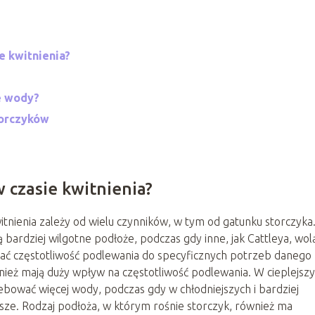
e kwitnienia?
e wody?
torczyków
w czasie kwitnienia?
tnienia zależy od wielu czynników, w tym od gatunku storczyka
ą bardziej wilgotne podłoże, podczas gdy inne, jak Cattleya, wol
wać częstotliwość podlewania do specyficznych potrzeb danego
ież mają duży wpływ na częstotliwość podlewania. W cieplejszy
ebować więcej wody, podczas gdy w chłodniejszych i bardziej
ze. Rodzaj podłoża, w którym rośnie storczyk, również ma