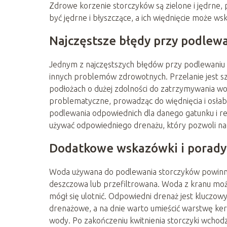
Zdrowe korzenie storczyków są zielone i jędrne, p
być jędrne i błyszczące, a ich więdnięcie może w
Najczęstsze błędy przy podlew
Jednym z najczęstszych błędów przy podlewaniu s
innych problemów zdrowotnych. Przelanie jest s
podłożach o dużej zdolności do zatrzymywania w
problematyczne, prowadząc do więdnięcia i osłabi
podlewania odpowiednich dla danego gatunku i re
używać odpowiedniego drenażu, który pozwoli 
Dodatkowe wskazówki i porady
Woda używana do podlewania storczyków powinna by
deszczowa lub przefiltrowana. Woda z kranu może 
mógł się ulotnić. Odpowiedni drenaż jest kluczow
drenażowe, a na dnie warto umieścić warstwę k
wody. Po zakończeniu kwitnienia storczyki wcho