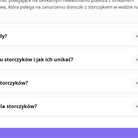
nie, polegające na delikatnym nawadnianiu podłoża z unikaniem
owa, która polega na zanurzeniu doniczki z storczykiem w wodzie n
dy?
u storczyków i jak ich unikać?
storczyków?
dla storczyków?