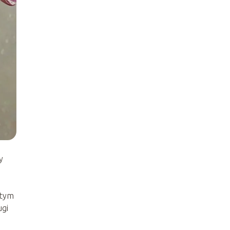
y
 tym
ugi