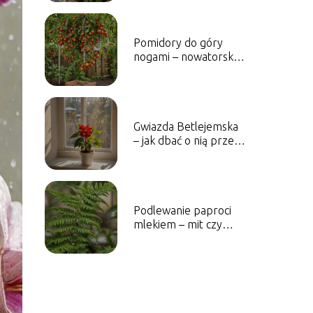
Pomidory do góry
nogami – nowatorski
sposób uprawy
Gwiazda Betlejemska
– jak dbać o nią przez
cały rok?
Podlewanie paproci
mlekiem – mit czy
skuteczna metoda?