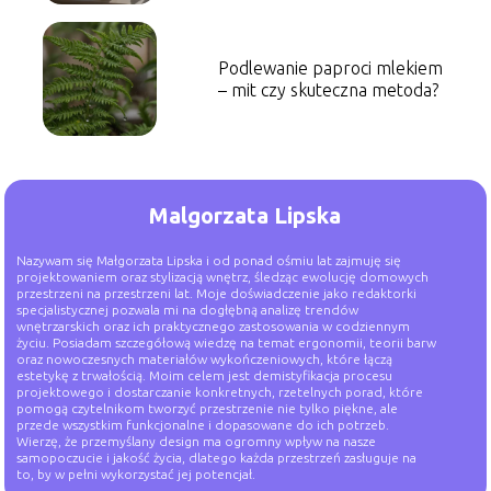
Podlewanie paproci mlekiem
– mit czy skuteczna metoda?
Malgorzata Lipska
Nazywam się Małgorzata Lipska i od ponad ośmiu lat zajmuję się
projektowaniem oraz stylizacją wnętrz, śledząc ewolucję domowych
przestrzeni na przestrzeni lat. Moje doświadczenie jako redaktorki
specjalistycznej pozwala mi na dogłębną analizę trendów
wnętrzarskich oraz ich praktycznego zastosowania w codziennym
życiu. Posiadam szczegółową wiedzę na temat ergonomii, teorii barw
oraz nowoczesnych materiałów wykończeniowych, które łączą
estetykę z trwałością. Moim celem jest demistyfikacja procesu
projektowego i dostarczanie konkretnych, rzetelnych porad, które
pomogą czytelnikom tworzyć przestrzenie nie tylko piękne, ale
przede wszystkim funkcjonalne i dopasowane do ich potrzeb.
Wierzę, że przemyślany design ma ogromny wpływ na nasze
samopoczucie i jakość życia, dlatego każda przestrzeń zasługuje na
to, by w pełni wykorzystać jej potencjał.